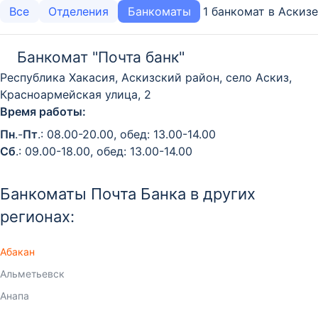
1 банкомат в Аскизе
Все
Отделения
Банкоматы
Банкомат "Почта банк"
Республика Хакасия, Аскизский район, село Аскиз,
Красноармейская улица, 2
Время работы:
Пн
.-
Пт
.: 08.00-20.00, обед: 13.00-14.00
Сб
.: 09.00-18.00, обед: 13.00-14.00
Банкоматы Почта Банка в других
регионах:
Абакан
Альметьевск
Анапа
Ангарск
Арзамас
Армавир
Артем
Архангельск
Астрахань
Ачинск
Балаково
Балашиха
Барнаул
Батайск
Белгород
Белогорск
Бердск
Березники
Бийск
Биробиджан
Благовещенск
Братск
Брянск
Великие Луки
Великий Новгород
Видное
Владивосток
Владикавказ
Владимир
Волгоград
Волгодонск
Волжский
Вологда
Воронеж
Горно-Алтайск
Грозный
Гусь-Хрустальный
Дзержинск
Димитровград
Дмитров
Долгопрудный
Домодедово
Екатеринбург
Елабуга
Елец
Ессентуки
Жуковский
Зеленоград
Златоуст
Иваново
Ижевск
Иркутск
Йошкар-Ола
Казань
Калининград
Калуга
Каменск-Уральский
Камышин
Каспийск
Кемерово
Киров
Кирово-Чепецк