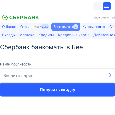
Лицензия
№1481
О банке
Отзывы
Банкоматы
Курсы валют
Ст
2,7
2968
3
Вклады
Ипотека
Кредиты
Кредитные карты
Дебетовые 
Сбербанк банкоматы в Бее
Найти поблизости
Получить скидку