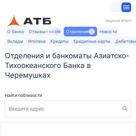
Лицензия
№1810
О банке
Отзывы
Отделения
Новости
4,6
349
1
Вклады
Ипотека
Кредиты
Кредитные карты
Дебетовы
Отделения и банкоматы Азиатско-
Тихоокеанского Банка в
Черемушках
Найти поблизости