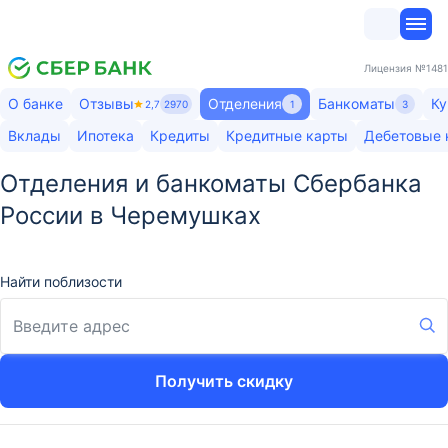
Лицензия
№1481
О банке
Отзывы
Отделения
Банкоматы
Ку
2,7
2970
1
3
Вклады
Ипотека
Кредиты
Кредитные карты
Дебетовые 
Отделения и банкоматы Сбербанка
России в Черемушках
Найти поблизости
Получить скидку