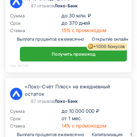
87 отзывов
Локо-Банк
до
30 млн. ₽
Сумма
до
370
дней
Срок
15% с промокодом
Ставка
Выплата процентов ежемесячно
Открытие онлайн
+1000 бонусов
Получить промокод
Лиц. №2707
«Локо-Счёт Плюс» на ежедневный
остаток
87 отзывов
Локо-Банк
до
10 000 000 ₽
Сумма
от
1
мес.
Срок
14% с промокодом
Ставка
Выплата процентов ежемесячно
Капитализация
По