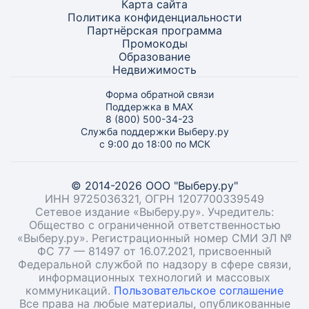
Карта
сайта
Политика конфиденциальности
Партнёрская программа
Промокоды
Образование
Недвижимость
Форма обратной связи
Поддержка в MAX
8 (800) 500-34-23
Служба поддержки Выберу.ру
с 9:00 до 18:00 по МСК
© 2014-2026 ООО "Выберу.ру"
ИНН 9725036321, ОГРН 1207700339549
Сетевое издание «Выберу.ру». Учредитель:
Общество с ограниченной ответственностью
«Выберу.ру». Регистрационный номер СМИ ЭЛ №
ФС 77 — 81497 от 16.07.2021, присвоенный
Федеральной службой по надзору в сфере связи,
информационных технологий и массовых
коммуникаций.
Пользовательское соглашение
Все права на любые материалы, опубликованные