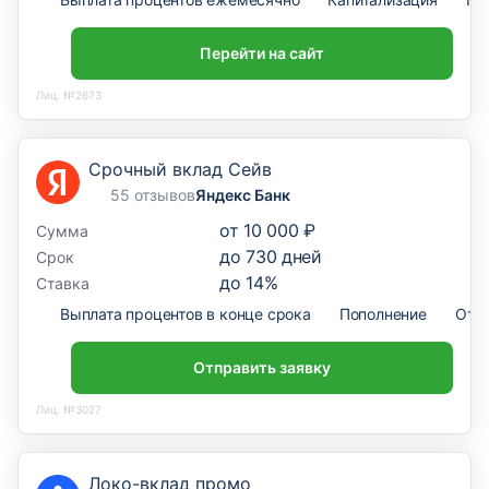
Перейти на сайт
Лиц. №2673
Срочный вклад Сейв
55 отзывов
Яндекс Банк
от
10 000 ₽
Сумма
до
730
дней
Срок
до
14
%
Ставка
Выплата процентов в конце срока
Пополнение
Отк
Отправить заявку
Лиц. №3027
Локо-вклад промо