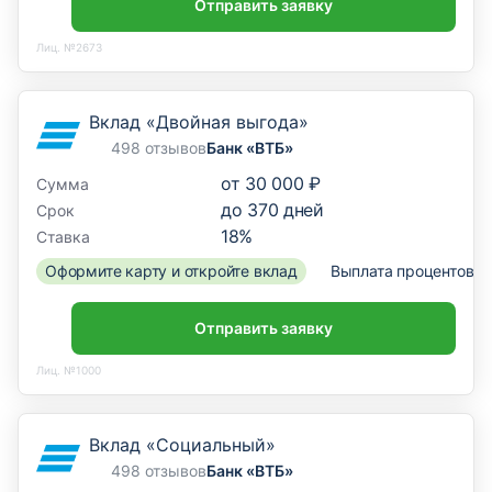
Отправить заявку
Лиц. №2673
Вклад «Двойная выгода»
498 отзывов
Банк «ВТБ»
от
30 000 ₽
Сумма
до
370
дней
Срок
18
%
Ставка
Оформите карту и откройте вклад
Выплата процентов в
Отправить заявку
Лиц. №1000
Вклад «Социальный»
498 отзывов
Банк «ВТБ»