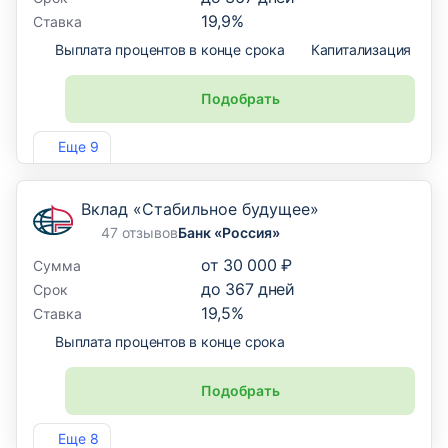
19,9
%
Ставка
Выплата процентов в конце срока
Капитализация
Подобрать
Лиц. №2268
Еще 9
Вклад «Стабильное будущее»
47 отзывов
Банк «Россия»
от
30 000 ₽
Сумма
до
367
дней
Срок
19,5
%
Ставка
Выплата процентов в конце срока
Подобрать
Лиц. №328
Еще 8