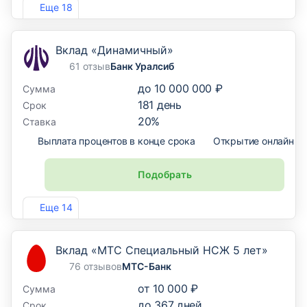
Лиц. №1481
Еще 18
Вклад «Динамичный»
61 отзыв
Банк Уралсиб
до
10 000 000 ₽
Сумма
181
день
Срок
20
%
Ставка
Выплата процентов в конце срока
Открытие онлайн
Подобрать
Лиц. №2275
Еще 14
Вклад «МТС Специальный НСЖ 5 лет»
76 отзывов
МТС-Банк
от
10 000 ₽
Сумма
до
367
дней
Срок