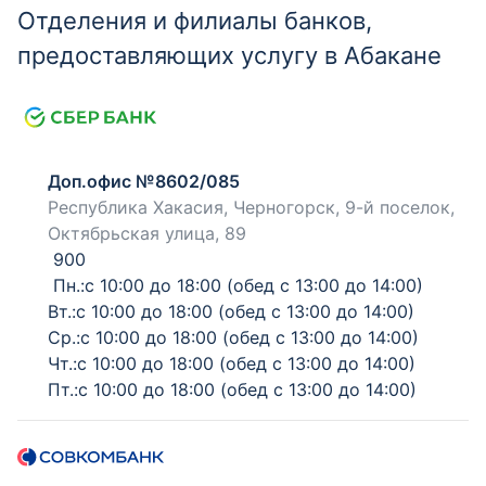
Отделения и филиалы банков,
предоставляющих услугу в Абакане
Доп.офис №8602/085
Республика Хакасия, Черногорск, 9-й поселок,
Октябрьская улица, 89
900
Пн.:с 10:00 до 18:00 (обед с 13:00 до 14:00)
Вт.:с 10:00 до 18:00 (обед с 13:00 до 14:00)
Ср.:с 10:00 до 18:00 (обед с 13:00 до 14:00)
Чт.:с 10:00 до 18:00 (обед с 13:00 до 14:00)
Пт.:с 10:00 до 18:00 (обед с 13:00 до 14:00)