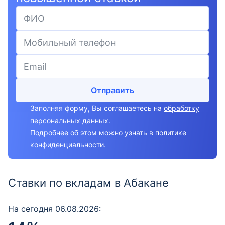
Отправить
Заполняя форму, Вы соглашаетесь на
обработку
персональных данных
.
Подробнее об этом можно узнать в
политике
конфиденциальности
.
Ставки по вкладам в Абакане
На сегодня 06.08.2026: