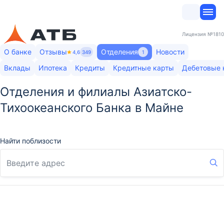
Лицензия
№1810
О банке
Отзывы
Отделения
Новости
4,6
349
1
Вклады
Ипотека
Кредиты
Кредитные карты
Дебетовые 
Отделения и филиалы Азиатско-
Тихоокеанского Банка в Майне
Найти поблизости