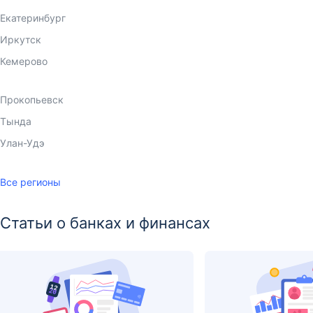
Артем
Ачинск
Барнаул
Белогорск
Бийск
Биробиджан
Благовещенск
Братск
Владивосток
Екатеринбург
Иркутск
Кемерово
Комсомольск-на-Амуре
Красноярск
Магадан
Москва
Находка
Новокузнецк
Норильск
Первоуральск
Петропавловск-Камчатский
Прокопьевск
Тында
Улан-Удэ
Уссурийск
Усть-Илимск
Хабаровск
Чита
Южно-Сахалинск
Якутск
Все регионы
Статьи о банках и финансах