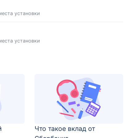
места установки
места установки
й
Что такое вклад от