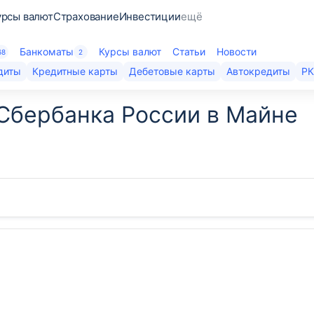
урсы валют
Страхование
Инвестиции
ещё
Банкоматы
Курсы валют
Статьи
Новости
68
2
диты
Кредитные карты
Дебетовые карты
Автокредиты
Р
Сбербанка России в Майне