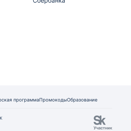
Сбербанка
рская программа
Промокоды
Образование
СК