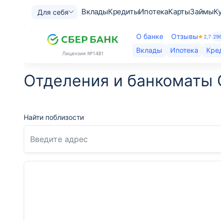
Вклады
Кредиты
Ипотека
Карты
Займы
К
Для себя
О банке
Отзывы
2,7
29
Вклады
Ипотека
Кре
Лицензия
№1481
Отделения и банкоматы 
Найти поблизости