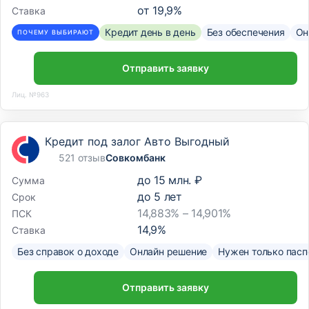
от
19,9
%
Ставка
Кредит день в день
Без обеспечения
Он
ПОЧЕМУ ВЫБИРАЮТ
Отправить заявку
Лиц. №963
Кредит под залог Авто Выгодный
521 отзыв
Совкомбанк
до
15 млн. ₽
Сумма
до
5
лет
Срок
14,883% – 14,901%
ПСК
14,9
%
Ставка
Без справок о доходе
Онлайн решение
Нужен только пасп
Отправить заявку