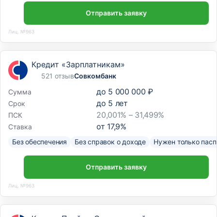
Отправить заявку
Лиц. №963
Кредит «Зарплатникам»
521 отзыв
Совкомбанк
до
5 000 000 ₽
Сумма
до
5
лет
Срок
20,001% – 31,499%
ПСК
от
17,9
%
Ставка
Без обеспечения
Без справок о доходе
Нужен только пасп
Отправить заявку
Лиц. №963