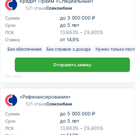
Кредит Прайм «Специальный»
521 отзыв
Совкомбанк
до
3 000 000 ₽
Сумма
до
5
лет
Срок
13,883% – 29,405%
ПСК
от
14,9
%
Ставка
Без обеспечения
Без справок о доходе
Нужен только пасп
Отправить заявку
Лиц. №963
«Рефинансирование»
521 отзыв
Совкомбанк
до
5 000 000 ₽
Сумма
до
5
лет
Срок
13,883% – 29,405%
ПСК