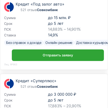
Кредит «Под залог авто»
521 отзыв
Совкомбанк
до
15 млн. ₽
Сумма
до
5
лет
Срок
14,883% – 14,901%
ПСК
14,9
%
Ставка
Без справок о доходе
Онлайн решение
Доставка курьеро
Отправить заявку
Лиц. №963
Кредит «Суперплюс»
521 отзыв
Совкомбанк
до
3 000 000 ₽
Сумма
до
5
лет
Срок
17,883% – 20,901%
ПСК