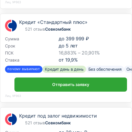
Лиц. №963
Кредит «Стандартный плюс»
521 отзыв
Совкомбанк
до
399 999 ₽
Сумма
до
5
лет
Срок
16,883% – 20,901%
ПСК
от
19,9
%
Ставка
Кредит день в день
Без обеспечения
Он
ПОЧЕМУ ВЫБИРАЮТ
Отправить заявку
Лиц. №963
Кредит под залог недвижимости
521 отзыв
Совкомбанк