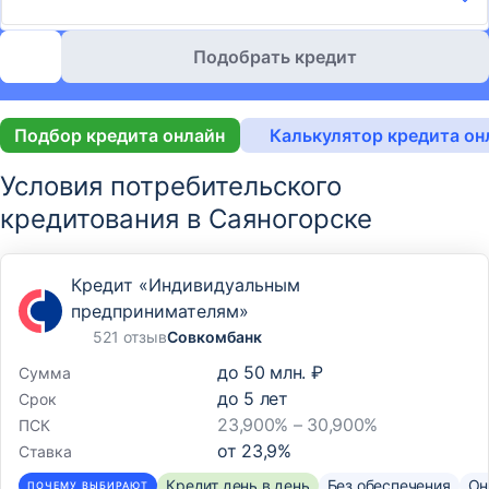
Подобрать кредит
Подбор кредита онлайн
Калькулятор кредита он
Условия потребительского
кредитования в Саяногорске
Кредит «Индивидуальным
предпринимателям»
521 отзыв
Совкомбанк
до
50 млн. ₽
Сумма
до
5
лет
Срок
23,900% – 30,900%
ПСК
от
23,9
%
Ставка
Кредит день в день
Без обеспечения
Он
ПОЧЕМУ ВЫБИРАЮТ