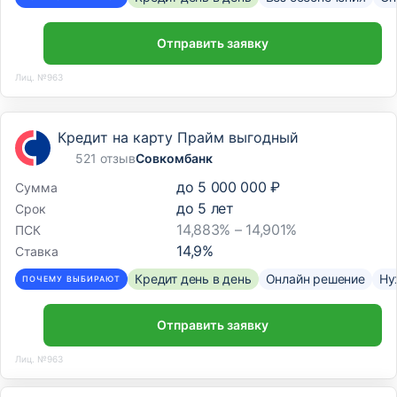
Отправить заявку
Лиц. №963
Кредит на карту Прайм выгодный
521 отзыв
Совкомбанк
до
5 000 000 ₽
Сумма
до
5
лет
Срок
14,883% – 14,901%
ПСК
14,9
%
Ставка
Кредит день в день
Онлайн решение
Ну
ПОЧЕМУ ВЫБИРАЮТ
Отправить заявку
Лиц. №963