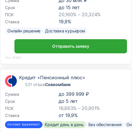
до
30 млн. ₽
Сумма
до
15
лет
Срок
20,160% – 20,324%
ПСК
19,9
%
Ставка
Онлайн решение
Доставка курьером
Отправить заявку
Лиц. №963
Кредит «Пенсионный плюс»
521 отзыв
Совкомбанк
до
399 999 ₽
Сумма
до
5
лет
Срок
16,883% – 20,901%
ПСК
от
19,9
%
Ставка
Кредит день в день
Без обеспечения
Он
ПОЧЕМУ ВЫБИРАЮТ