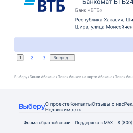
Банкомат ВТБ2
Банк «ВТБ»
Республика Хакасия, Ши
Шира, улица Моисейчен
2
3
1
Вперед
Выберу
Банки Абакана
Поиск банков на карте Абакана
Поиск бан
О проекте
Контакты
Отзывы о нас
Рек
Недвижимость
Форма обратной связи
Поддержка в MAX
8 (800