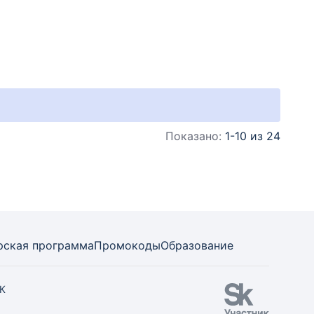
Показано:
1-10 из 24
рская программа
Промокоды
Образование
СК