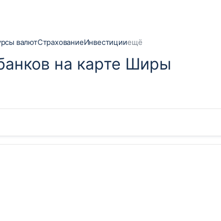
урсы валют
Страхование
Инвестиции
ещё
банков на карте Ширы