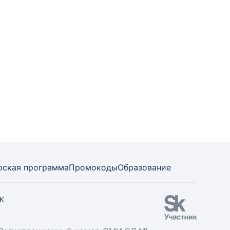
рская программа
Промокоды
Образование
СК