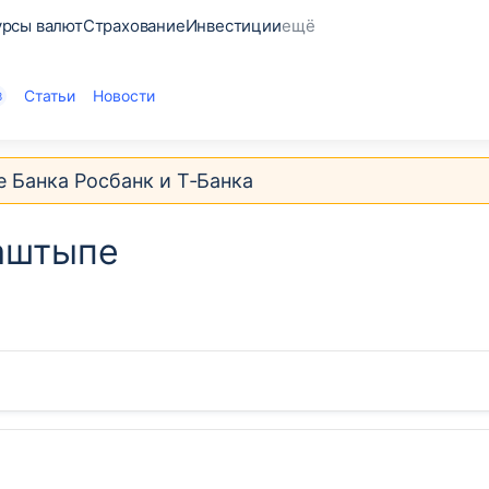
урсы валют
Страхование
Инвестиции
ещё
Статьи
Новости
3
е Банка Росбанк и Т‑Банка
аштыпе