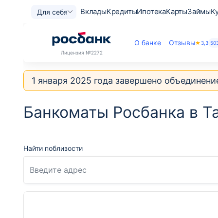
Вклады
Кредиты
Ипотека
Карты
Займы
К
Для себя
О банке
Отзывы
3,3
50
Лицензия
№2272
1 января 2025 года завершено объединени
Банкоматы Росбанка в Т
Найти поблизости