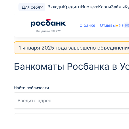
Вклады
Кредиты
Ипотека
Карты
Займы
К
Для себя
О банке
Отзывы
3,3
50
Лицензия
№2272
1 января 2025 года завершено объединени
Банкоматы Росбанка в У
Найти поблизости