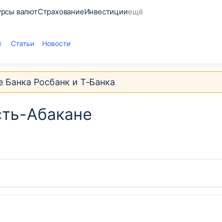
урсы валют
Страхование
Инвестиции
ещё
Статьи
Новости
3
е Банка Росбанк и Т‑Банка
сть-Абакане