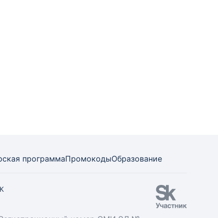
рская программа
Промокоды
Образование
СК