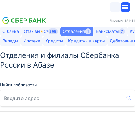
Лицензия
№1481
О банке
Отзывы
Отделения
Банкоматы
Ку
2,7
2968
1
7
Вклады
Ипотека
Кредиты
Кредитные карты
Дебетовые 
Отделения и филиалы Сбербанка
России в Абазе
Найти поблизости