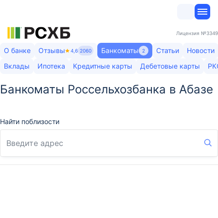
Лицензия
№3349
О банке
Отзывы
Банкоматы
Статьи
Новости
4,6
2060
2
Вклады
Ипотека
Кредитные карты
Дебетовые карты
РК
Банкоматы Россельхозбанка в Абазе
Найти поблизости