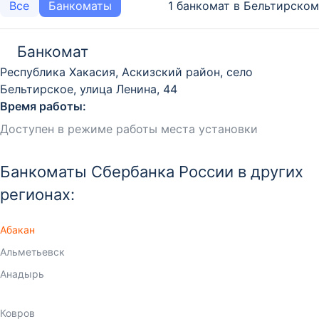
1 банкомат в Бельтирском
Все
Банкоматы
Банкомат
Республика Хакасия, Аскизский район, село
Бельтирское, улица Ленина, 44
Время работы:
Доступен в режиме работы места установки
Банкоматы Сбербанка России в других
регионах:
Абакан
Альметьевск
Анадырь
Анапа
Ангарск
Арзамас
Армавир
Артем
Архангельск
Астрахань
Ачинск
Балаково
Балашиха
Барнаул
Батайск
Белгород
Белогорск
Бердск
Березники
Бийск
Биробиджан
Благовещенск
Братск
Брянск
Великие Луки
Великий Новгород
Видное
Владивосток
Владикавказ
Владимир
Волгоград
Волгодонск
Волжский
Вологда
Воронеж
Горно-Алтайск
Грозный
Гусь-Хрустальный
Дербент
Дзержинск
Димитровград
Дмитров
Долгопрудный
Домодедово
Екатеринбург
Елабуга
Елец
Ессентуки
Железнодорожный
Жуковский
Зеленоград
Златоуст
Иваново
Ижевск
Иркутск
Йошкар-Ола
Казань
Калининград
Калуга
Каменск-Уральский
Камышин
Каспийск
Кемерово
Киров
Кирово-Чепецк
Кисловодск
Клин
Ковров