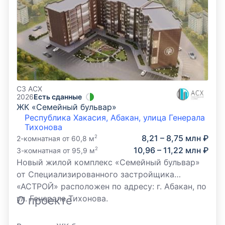
СЗ АСХ
2026
Есть сданные
ЖК «Семейный бульвар»
Республика Хакасия, Абакан, улица Генерала
Тихонова
8,21 – 8,75 млн ₽
2
2-комнатная от 60,8 м
10,96 – 11,22 млн ₽
2
3-комнатная от 95,9 м
Новый жилой комплекс «Семейный бульвар»
от Специализированного застройщика
«АСТРОЙ» расположен по адресу: г. Абакан, по
ул. Генерала Тихонова.
О проекте