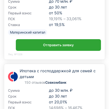
до
70 млн. ₽
Сумма
до
30
лет
Срок
от
50
%
Первый взнос
19,191% – 33,061%
ПСК
от
19,5
%
Ставка
Материнский капитал
Отправить заявку
Лиц. №1326
Ипотека с господдержкой для семей с
детьми
150 отзывов
Совкомбанк
до
30 млн. ₽
Сумма
до
30
лет
Срок
от
20,01
%
Первый взнос
14,698% – 16,467%
ПСК