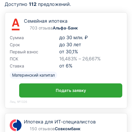
Доступно
112
предложений.
Семейная ипотека
703 отзыва
Альфа-Банк
до
30 млн. ₽
Сумма
до
30
лет
Срок
от
30,1
%
Первый взнос
16,483% – 26,667%
ПСК
от
6
%
Ставка
Материнский капитал
Подать заявку
Лиц. №1326
Ипотека для ИТ-специалистов
150 отзывов
Совкомбанк