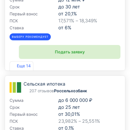
до
30
лет
Срок
от
20,1
%
Первый взнос
17,571% – 18,349%
ПСК
от
6
%
Ставка
ВЫБЕРУ РЕКОМЕНДУЕТ
Подать заявку
Лиц. №1481
Еще 14
Сельская ипотека
207 отзывов
Россельхозбанк
до
6 000 000 ₽
Сумма
до
25
лет
Срок
от
30,01
%
Первый взнос
23,982% – 25,551%
ПСК
от
0,1
%
Ставка