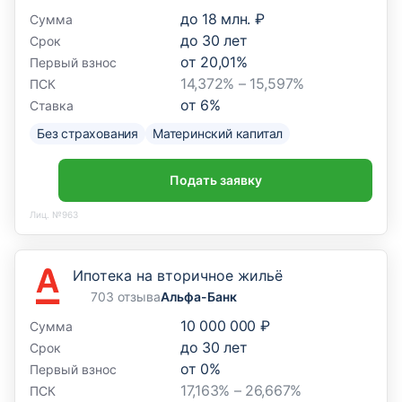
до
18 млн. ₽
Сумма
до
30
лет
Срок
от
20,01
%
Первый взнос
14,372% – 15,597%
ПСК
от
6
%
Ставка
Без страхования
Материнский капитал
Подать заявку
Лиц. №963
Ипотека на вторичное жильё
703 отзыва
Альфа-Банк
10 000 000 ₽
Сумма
до
30
лет
Срок
от
0
%
Первый взнос
17,163% – 26,667%
ПСК