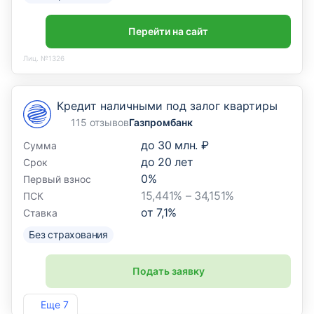
Перейти на сайт
Лиц. №1326
Кредит наличными под залог квартиры
115 отзывов
Газпромбанк
до
30 млн. ₽
Сумма
до
20
лет
Срок
0
%
Первый взнос
15,441% – 34,151%
ПСК
от
7,1
%
Ставка
Без страхования
Подать заявку
Лиц. №354
Еще 7