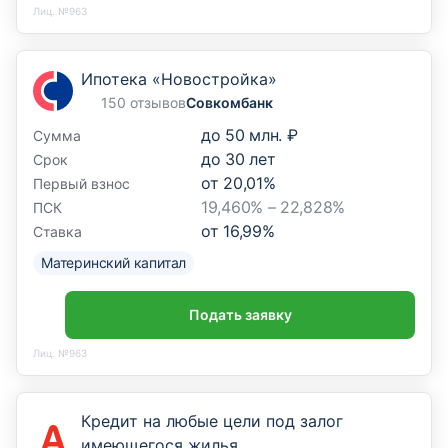
Лиц. №963
Ипотека «Новостройка»
150 отзывов
Совкомбанк
до
50 млн. ₽
Сумма
до
30
лет
Срок
от
20,01
%
Первый взнос
19,460% – 22,828%
ПСК
от
16,99
%
Ставка
Материнский капитал
Подать заявку
Лиц. №963
Кредит на любые цели под залог
имеющегося жилья