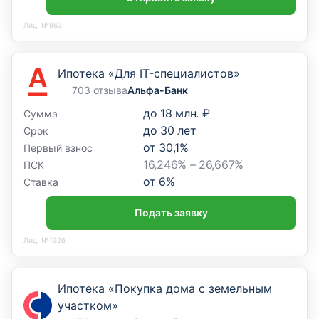
Лиц. №963
Ипотека «Для IT-специалистов»
703 отзыва
Альфа-Банк
до
18 млн. ₽
Сумма
до
30
лет
Срок
от
30,1
%
Первый взнос
16,246% – 26,667%
ПСК
от
6
%
Ставка
Подать заявку
Лиц. №1326
Ипотека «Покупка дома с земельным
участком»