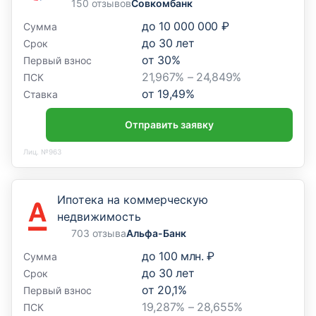
150 отзывов
Совкомбанк
до
10 000 000 ₽
Сумма
до
30
лет
Срок
от
30
%
Первый взнос
21,967% – 24,849%
ПСК
от
19,49
%
Ставка
Отправить заявку
Лиц. №963
Ипотека на коммерческую
недвижимость
703 отзыва
Альфа-Банк
до
100 млн. ₽
Сумма
до
30
лет
Срок
от
20,1
%
Первый взнос
19,287% – 28,655%
ПСК