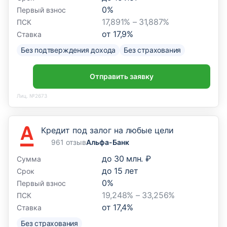
0
%
Первый взнос
17,891% – 31,887%
ПСК
от
17,9
%
Ставка
Без подтверждения дохода
Без страхования
Отправить заявку
Лиц. №2673
Кредит под залог на любые цели
961 отзыв
Альфа-Банк
до
30 млн. ₽
Сумма
до
15
лет
Срок
0
%
Первый взнос
19,248% – 33,256%
ПСК
от
17,4
%
Ставка
Без страхования