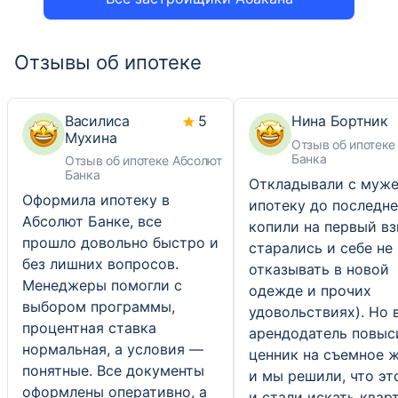
Отзывы об ипотеке
Василиса
5
Нина Бортник
Мухина
Отзыв об ипотеке
Банка
Отзыв об ипотеке Абсолют
Банка
Откладывали с муж
Оформила ипотеку в
ипотеку до последнег
Абсолют Банке, все
копили на первый вз
прошло довольно быстро и
старались и себе не
без лишних вопросов.
отказывать в новой
Менеджеры помогли с
одежде и прочих
выбором программы,
удовольствиях). Но 
процентная ставка
арендодатель повыс
нормальная, а условия —
ценник на съемное 
понятные. Все документы
и мы решили, что это
оформлены оперативно, а
и стали искать квар