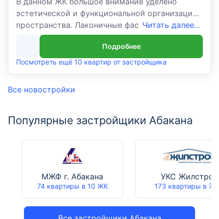
В данном ЖК большое внимание уделено
эстетической и функциональной организации
пространства. Лаконичные фасады,панорамное
Читать далее...
остекление, уникальные планировочные
Подробнее
решения, подъезды с дизайнерским ремонтом.
ЖК «Семейный бульвар» расположен в новом
Посмотреть ещё 10 квартир от застройщика
быстро развивающемся районе Арбан, в пешей
доступности от парка.Благодаря удачному
Все новостройки
расположению комплекса его жители могут
быстро добраться до любой точки города.
Популярные застройщики Абакана
Рядом есть все необходимое для комфортной
жизни: аптеки, магазины, больницы, школы,
детские сады и детская поликлиника. А за
безопасность отвечает круглосуточная охрана
дома.
МЖФ г. Абакана
УКС Жилстрой
74 квартиры в 10 ЖК
173 квартиры в 7 
Все застройщики Абакана