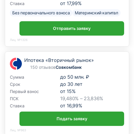
от
17,99
%
Ставка
Без первоначального взноса
Материнский капитал
Отправить заявку
Лиц. №1326
Ипотека «Вторичный рынок»
150 отзывов
Совкомбанк
до
50 млн. ₽
Сумма
до
30
лет
Срок
от
15
%
Первый взнос
19,480% – 23,836%
ПСК
от
16,99
%
Ставка
Подать заявку
Лиц. №963