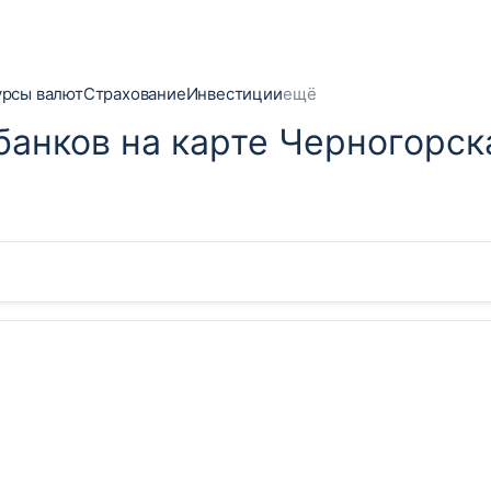
урсы валют
Страхование
Инвестиции
ещё
банков на карте Черногорск