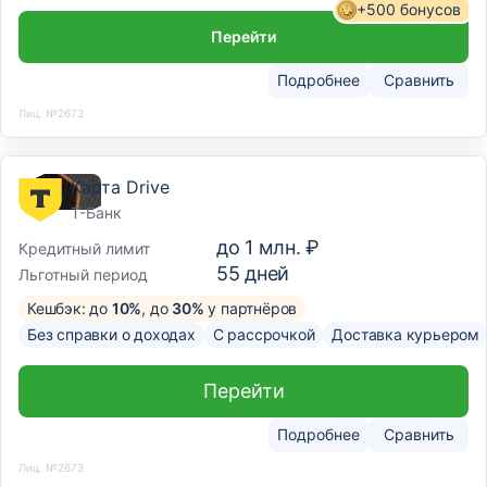
+500 бонусов
Перейти
Подробнее
Сравнить
Лиц. №2673
Карта Drive
Т-Банк
до
1 млн. ₽
Кредитный лимит
55
дней
Льготный период
Кешбэк: до
10%
, до
30%
у партнёров
Без справки о доходах
С рассрочкой
Доставка курьером
Перейти
Подробнее
Сравнить
Лиц. №2673