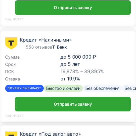
Отправить заявку
Лиц. №2673
Кредит «Наличными»
558 отзывов
Т-Банк
до
5 000 000 ₽
Сумма
до
5
лет
Срок
19,878% – 39,895%
ПСК
от
19,9
%
Ставка
Быстро и онлайн
Без обеспечения
Без с
ПОЧЕМУ ВЫБИРАЮТ
Отправить заявку
Лиц. №2673
Кредит «Под залог авто»