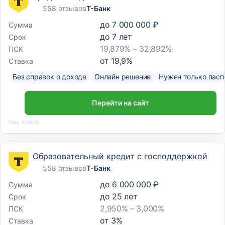
558 отзывов
Т-Банк
до
7 000 000 ₽
Сумма
до
7
лет
Срок
19,879% – 32,892%
ПСК
от
19,9
%
Ставка
Без справок о доходе
Онлайн решение
Нужен только пасп
Перейти на сайт
Лиц. №2673
Образовательный кредит с господдержкой
558 отзывов
Т-Банк
до
6 000 000 ₽
Сумма
до
25
лет
Срок
2,950% – 3,000%
ПСК
от
3
%
Ставка