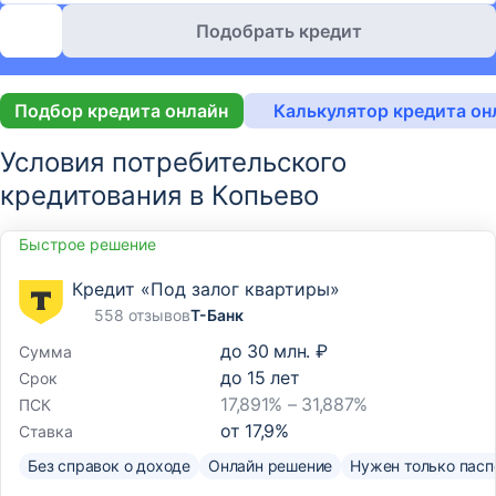
Подобрать кредит
Подбор кредита онлайн
Калькулятор кредита он
Условия потребительского
кредитования в Копьево
Быстрое решение
Кредит «Под залог квартиры»
558 отзывов
Т-Банк
до
30 млн. ₽
Сумма
до
15
лет
Срок
17,891% – 31,887%
ПСК
от
17,9
%
Ставка
Без справок о доходе
Онлайн решение
Нужен только пасп