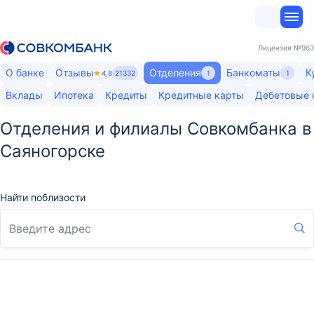
Лицензия
№963
О банке
Отзывы
Отделения
Банкоматы
К
4,8
21332
1
1
Вклады
Ипотека
Кредиты
Кредитные карты
Дебетовые 
Отделения и филиалы Совкомбанка в
Саяногорске
Найти поблизости