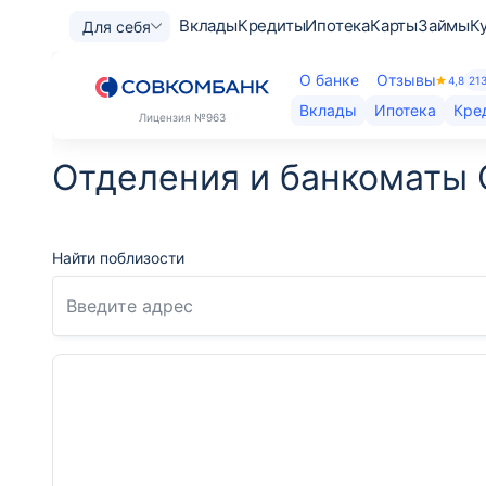
Вклады
Кредиты
Ипотека
Карты
Займы
К
Для себя
О банке
Отзывы
4,8
21
Вклады
Ипотека
Кре
Лицензия
№963
Отделения и банкоматы 
Найти поблизости