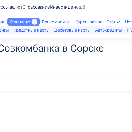
урсы валют
Страхование
Инвестиции
ещё
Отделения
Банкоматы
Курсы валют
Статьи
Но
360
2
2
диты
Кредитные карты
Дебетовые карты
Автокредиты
Р
Совкомбанка в Сорске