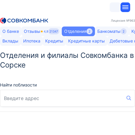
Лицензия
№963
О банке
Отзывы
Отделения
Банкоматы
К
4,8
21347
2
2
Вклады
Ипотека
Кредиты
Кредитные карты
Дебетовые 
Отделения и филиалы Совкомбанка в
Сорске
Найти поблизости