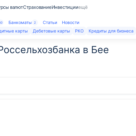
урсы валют
Страхование
Инвестиции
ещё
Банкоматы
Статьи
Новости
60
2
дитные карты
Дебетовые карты
РКО
Кредиты для бизнеса
Россельхозбанка в Бее