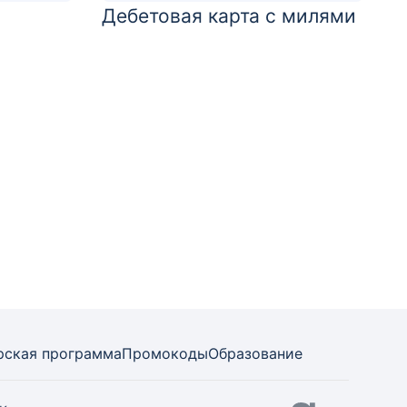
Дебетовая карта с милями
рская программа
Промокоды
Образование