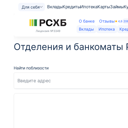
Вклады
Кредиты
Ипотека
Карты
Займы
К
Для себя
О банке
Отзывы
4,6
20
Вклады
Ипотека
Кре
Лицензия
№3349
Отделения и банкоматы 
Найти поблизости