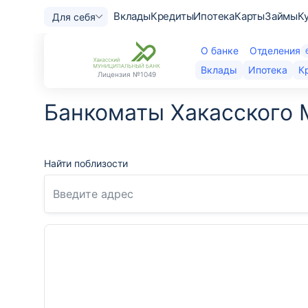
Вклады
Кредиты
Ипотека
Карты
Займы
К
Для себя
О банке
Отделения
Вклады
Ипотека
К
Лицензия
№1049
Банкоматы Хакасского 
Найти поблизости