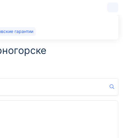
овские гарантии
рногорске