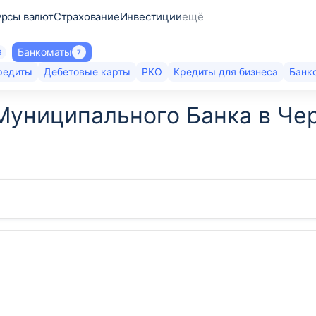
урсы валют
Страхование
Инвестиции
ещё
Банкоматы
6
7
редиты
Дебетовые карты
РКО
Кредиты для бизнеса
Банк
Муниципального Банка в Че