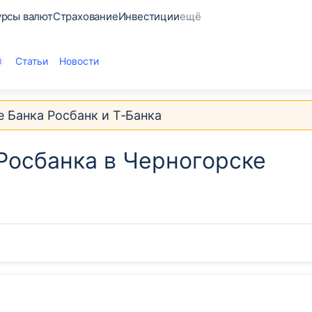
урсы валют
Страхование
Инвестиции
ещё
Статьи
Новости
3
е Банка Росбанк и Т‑Банка
Росбанка в Черногорске