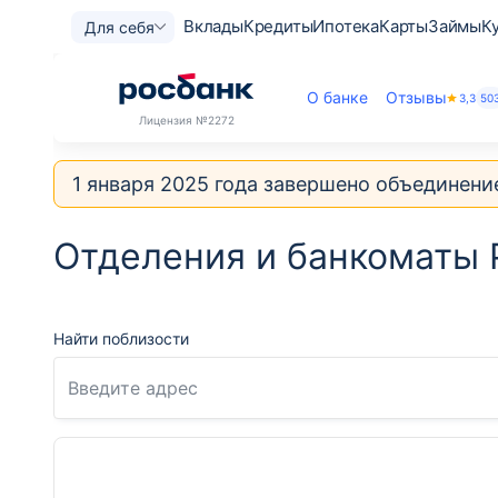
Вклады
Кредиты
Ипотека
Карты
Займы
К
Для себя
О банке
Отзывы
3,3
50
Лицензия
№2272
1 января 2025 года завершено объединени
Отделения и банкоматы 
Найти поблизости