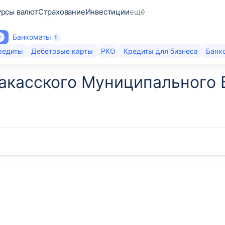
урсы валют
Страхование
Инвестиции
ещё
Банкоматы
2
5
редиты
Дебетовые карты
РКО
Кредиты для бизнеса
Банк
акасского Муниципального 