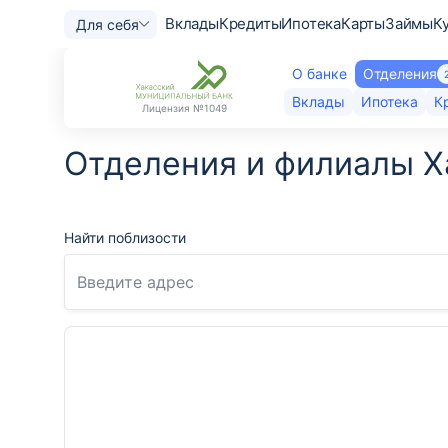
Вклады
Кредиты
Ипотека
Карты
Займы
К
Для себя
О банке
Отделения
Вклады
Ипотека
К
Лицензия
№1049
Отделения и филиалы Х
Найти поблизости