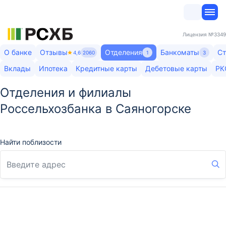
Лицензия
№3349
О банке
Отзывы
Отделения
Банкоматы
Ст
4,6
2060
1
3
Вклады
Ипотека
Кредитные карты
Дебетовые карты
РК
Отделения и филиалы
Россельхозбанка в Саяногорске
Найти поблизости