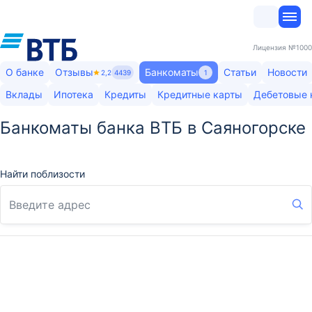
Лицензия
№1000
О банке
Отзывы
Банкоматы
Статьи
Новости
2,2
4439
1
Вклады
Ипотека
Кредиты
Кредитные карты
Дебетовые 
Банкоматы банка ВТБ в Саяногорске
Найти поблизости