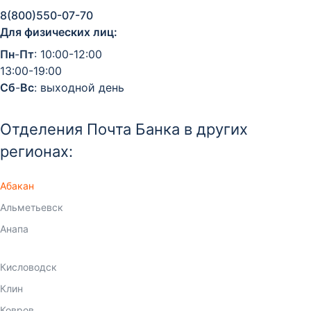
8(800)550-07-70
Для физических лиц:
Пн
-
Пт
: 10:00-12:00
13:00-19:00
Сб
-
Вс
: выходной день
Отделения Почта Банка в других
регионах:
Абакан
Альметьевск
Анапа
Ангарск
Арзамас
Армавир
Артем
Архангельск
Астрахань
Ачинск
Балаково
Балашиха
Барнаул
Батайск
Белгород
Белогорск
Бердск
Березники
Бийск
Биробиджан
Благовещенск
Братск
Брянск
Великие Луки
Великий Новгород
Видное
Владивосток
Владикавказ
Владимир
Волгоград
Волгодонск
Волжский
Вологда
Воронеж
Горно-Алтайск
Грозный
Гусь-Хрустальный
Дербент
Дзержинск
Димитровград
Дмитров
Долгопрудный
Домодедово
Екатеринбург
Елабуга
Елец
Ессентуки
Жуковский
Зеленоград
Златоуст
Иваново
Ижевск
Иркутск
Йошкар-Ола
Казань
Калининград
Калуга
Каменск-Уральский
Камышин
Каспийск
Кемерово
Киров
Кирово-Чепецк
Кисловодск
Клин
Ковров