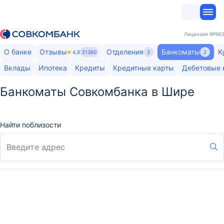
Лицензия
№963
О банке
Отзывы
Отделения
Банкоматы
К
4,8
21360
2
2
Вклады
Ипотека
Кредиты
Кредитные карты
Дебетовые 
Банкоматы Совкомбанка в Шире
Найти поблизости