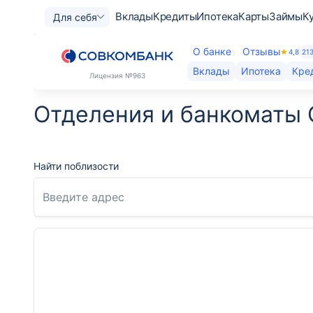
Вклады
Кредиты
Ипотека
Карты
Займы
К
Для себя
О банке
Отзывы
4,8
21
Вклады
Ипотека
Кре
Лицензия
№963
Отделения и банкоматы 
Найти поблизости