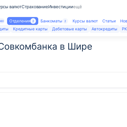
урсы валют
Страхование
Инвестиции
ещё
Отделения
Банкоматы
Курсы валют
Статьи
Но
360
2
2
диты
Кредитные карты
Дебетовые карты
Автокредиты
Р
Совкомбанка в Шире