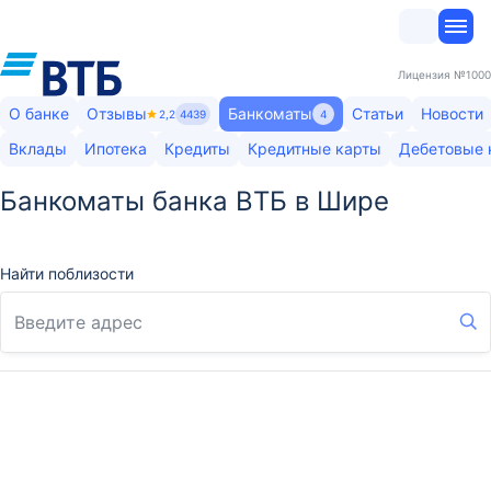
Лицензия
№1000
О банке
Отзывы
Банкоматы
Статьи
Новости
2,2
4439
4
Вклады
Ипотека
Кредиты
Кредитные карты
Дебетовые 
Банкоматы банка ВТБ в Шире
Найти поблизости