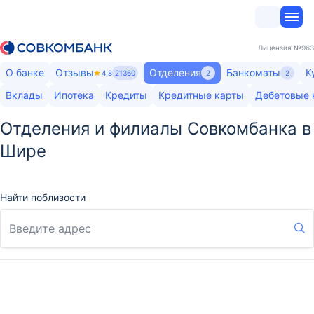
Лицензия
№963
О банке
Отзывы
Отделения
Банкоматы
К
4,8
21360
2
2
Вклады
Ипотека
Кредиты
Кредитные карты
Дебетовые 
Отделения и филиалы Совкомбанка в
Шире
Найти поблизости