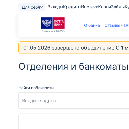
Вклады
Кредиты
Ипотека
Карты
Займы
К
Для себя
О банке
Отзывы
2,9
Лицензия
№650
01.05.2026 завершено объединение С 1 м
Отделения и банкоматы
Найти поблизости