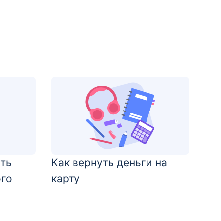
ть
Как вернуть деньги на
ого
карту