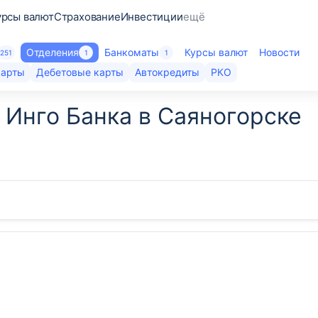
урсы валют
Страхование
Инвестиции
ещё
Отделения
Банкоматы
Курсы валют
Новости
251
1
1
карты
Дебетовые карты
Автокредиты
РКО
 Инго Банка в Саяногорске