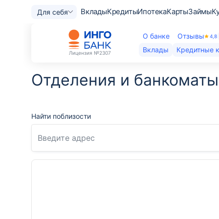
Вклады
Кредиты
Ипотека
Карты
Займы
К
Для себя
О банке
Отзывы
4,8
Вклады
Кредитные 
Лицензия
№2307
Отделения и банкоматы
Найти поблизости